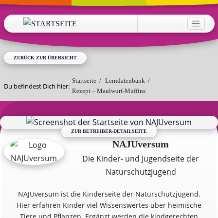
Direkt zum Inhalt
HAUPTNAVIGATION
ZURÜCK ZUR ÜBERSICHT
Startseite
/
Lerndatenbank
/
Du befindest Dich hier:
Rezept – Maulwurf-Muffins
ZUR BETREIBER-DETAILSEITE
NAJUversum
Die Kinder- und Jugendseite der
Naturschutzjugend
NAJUversum ist die Kinderseite der Naturschutzjugend.
Hier erfahren Kinder viel Wissenswertes über heimische
Tiere und Pflanzen. Ergänzt werden die kindgerechten