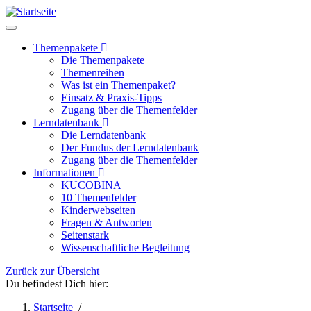
Direkt
zum
Inhalt
Themenpakete
Die Themenpakete
Hauptnavigation
Themenreihen
Was ist ein Themenpaket?
Einsatz & Praxis-Tipps
Zugang über die Themenfelder
Lerndatenbank
Die Lerndatenbank
Der Fundus der Lerndatenbank
Zugang über die Themenfelder
Informationen
KUCOBINA
10 Themenfelder
Kinderwebseiten
Fragen & Antworten
Seitenstark
Wissenschaftliche Begleitung
Zurück zur Übersicht
Du befindest Dich hier:
Startseite
/