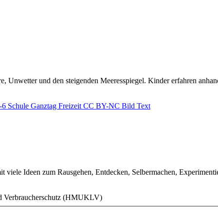
re, Unwetter und den steigenden Meeresspiegel. Kinder erfahren anhand
5-6
Schule
Ganztag
Freizeit
CC BY-NC
Bild
Text
t viele Ideen zum Rausgehen, Entdecken, Selbermachen, Experimentie
 und Verbraucherschutz (HMUKLV)