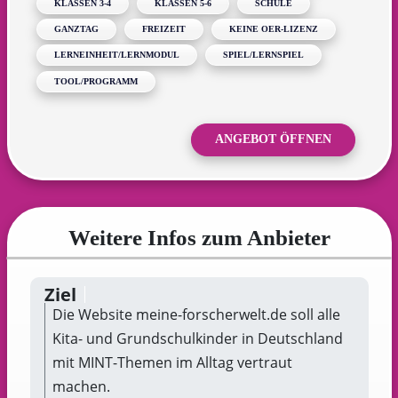
KLASSEN 3-4
KLASSEN 5-6
SCHULE
GANZTAG
FREIZEIT
KEINE OER-LIZENZ
LERNEINHEIT/LERNMODUL
SPIEL/LERNSPIEL
TOOL/PROGRAMM
ANGEBOT ÖFFNEN
Weitere Infos zum Anbieter
Ziel
Die Website meine-forscherwelt.de soll alle
Kita- und Grundschulkinder in Deutschland
mit MINT-Themen im Alltag vertraut
machen.