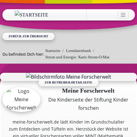
Direkt zum Inhalt
HAUPTNAVIGATION
ZURÜCK ZUR ÜBERSICHT
Startseite
/
Lerndatenbank
/
Du befindest Dich hier:
Strom und Energie: Katis Strom-O-Mat
ZUR BETREIBER-DETAILSEITE
Meine Forscherwelt
Die Kinderseite der Stiftung Kinder
forschen
meine-forscherwelt.de lädt Kinder im Grundschulalter
zum Entdecken und Tüfteln ein. Herzstück der Website ist
ein virtueller Forschergarten voller MINT (Mathematik,