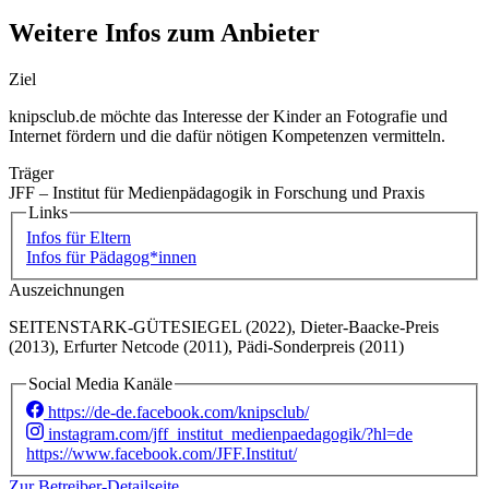
Weitere Infos zum Anbieter
Ziel
knipsclub.de möchte das Interesse der Kinder an Fotografie und
Internet fördern und die dafür nötigen Kompetenzen vermitteln.
Träger
JFF – Institut für Medienpädagogik in Forschung und Praxis
Links
Infos für Eltern
Infos für Pädagog*innen
Auszeichnungen
SEITENSTARK-GÜTESIEGEL (2022), Dieter-Baacke-Preis
(2013), Erfurter Netcode (2011), Pädi-Sonderpreis (2011)
Social Media Kanäle
https://de-de.facebook.com/knipsclub/
instagram.com/jff_institut_medienpaedagogik/?hl=de
https://www.facebook.com/JFF.Institut/
Zur Betreiber-Detailseite