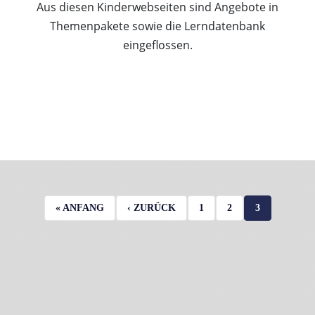
Aus diesen Kinderwebseiten sind Angebote in
Themenpakete sowie die Lerndatenbank
eingeflossen.
ERSTE SEITE
VORHERIGE SEITE
SEITE
SEITE
AKTUELLE S
« ANFANG
‹ ZURÜCK
1
2
3