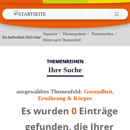
Direkt zum Inhalt
HAUPTNAVIGATION
Startseite
/
Themenpakete
/
Themenreihen
/
Du befindest Dich hier:
filtern nach Themenfeld
THEMENREIHEN
Ihre Suche
ausgewähltes Themenfeld:
Gesundheit,
Ernährung & Körper
Es wurden
0
Einträge
gefunden, die Ihrer